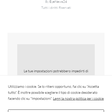
By
EyeNews24
Tutti i diritti Riservati
Le tue impostazioni potrebbero impedirti di
vedere questo contenuto. Molto
probabilmente hai disattivato la funzionalità
Utilizziamo i cookie. Se lo ritieni opportuno, fai clic su "Accetta
Esperienza.
tutto". È inoltre possibile scegliere il tipo di cookie desiderato
facendo clic su "Impostazioni".
Leggi la nostra politica per i cookie
Verifica le tue impostazioni