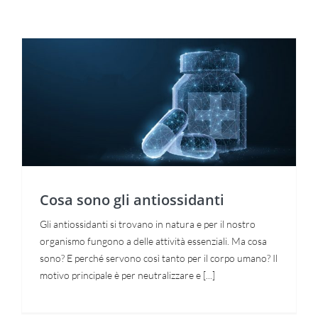
Cosa sono gli antiossidanti
Necessari
Questi cookie
non sono
Cosa sono gli antiossidanti
facoltativi.
Sono
necessari per
Gli antiossidanti si trovano in natura e per il nostro
il corretto
organismo fungono a delle attività essenziali. Ma cosa
funzionamento
del sito web.
sono? E perché servono così tanto per il corpo umano? Il
motivo principale è per neutralizzare e [...]
Statistiche
Per