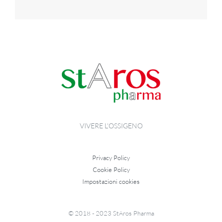
sito
durante la
tua visita.
Se rifiuti
questi
cookie,
alcune
funzioni del
sito non
saranno
disponibili.
Marketing
VIVERE L'OSSIGENO
Condividendo i
tuoi interessi e
il tuo
comportamento
Privacy Policy
mentre visiti il
Cookie Policy
nostro sito,
aumenti le
Impostazioni cookies
possibilità di
vedere
contenuti e
offerte
© 2018 - 2023 StAros Pharma
personalizzati.