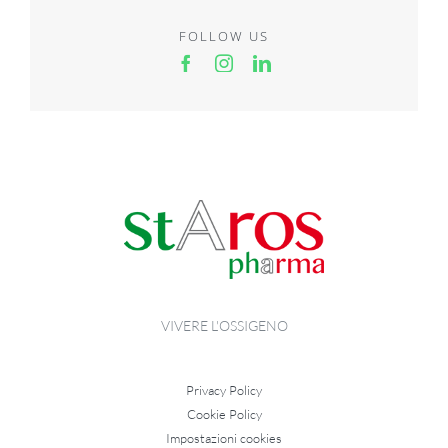
sito
durante la
FOLLOW US
tua visita.
Se rifiuti
questi
cookie,
alcune
funzioni del
sito non
saranno
disponibili.
Marketing
Condividendo i
tuoi interessi e
il tuo
comportamento
VIVERE L'OSSIGENO
mentre visiti il
nostro sito,
aumenti le
possibilità di
Privacy Policy
vedere
contenuti e
Cookie Policy
offerte
Impostazioni cookies
personalizzati.