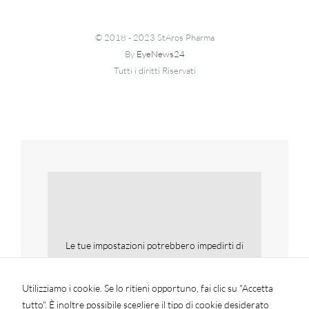
© 2018 - 2023 StAros Pharma
By
EyeNews24
Tutti i diritti Riservati
Le tue impostazioni potrebbero impedirti di
vedere questo contenuto. Molto
probabilmente hai disattivato la funzionalità
Utilizziamo i cookie. Se lo ritieni opportuno, fai clic su "Accetta
Esperienza.
tutto". È inoltre possibile scegliere il tipo di cookie desiderato