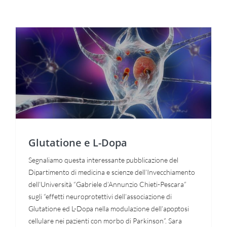
Glutatione e L-Dopa
Necessari
Questi cookie
non sono
Glutatione e L-Dopa
facoltativi.
Sono
necessari per
Segnaliamo questa interessante pubblicazione del
il corretto
Dipartimento di medicina e scienze dell’Invecchiamento
funzionamento
del sito web.
dell’Università “Gabriele d’Annunzio Chieti-Pescara”
sugli “effetti neuroprotettivi dell’associazione di
Glutatione ed L-Dopa nella modulazione dell’apoptosi
Statistiche
cellulare nei pazienti con morbo di Parkinson”. Sara
Per