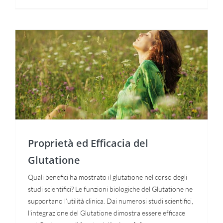
consentirci
di
migliorare
la
funzionalità
e la
struttura
del sito
Proprietà ed Efficacia del
web, in
Glutatione
base
all'utilizzo
del sito
web
stesso.
Proprietà ed Efficacia del
Esperienza
Glutatione
Per
permettere
una
Quali benefici ha mostrato il glutatione nel corso degli
migliore
studi scientifici? Le funzioni biologiche del Glutatione ne
esperienza
supportano l’utilità clinica. Dai numerosi studi scientifici,
di
navigazione
l’integrazione del Glutatione dimostra essere efficace
sul nostro