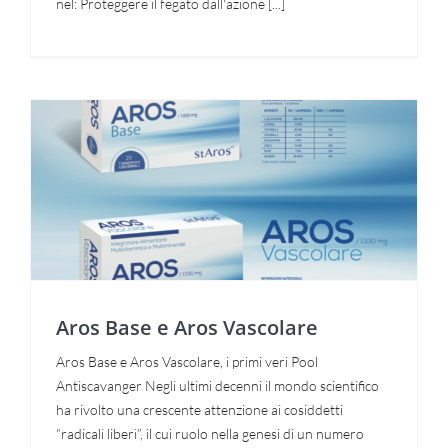
nel: Proteggere il fegato dall'azione [...]
sito
durante la
tua visita.
Se rifiuti
questi
cookie,
alcune
funzioni del
sito non
saranno
disponibili.
Aros Base e Aros Vascolare
Marketing
Condividendo i
tuoi interessi e
il tuo
comportamento
Aros Base e Aros Vascolare
mentre visiti il
nostro sito,
Aros Base e Aros Vascolare, i primi veri Pool
aumenti le
possibilità di
Antiscavanger Negli ultimi decenni il mondo scientifico
vedere
ha rivolto una crescente attenzione ai cosiddetti
contenuti e
offerte
“radicali liberi”, il cui ruolo nella genesi di un numero
personalizzati.