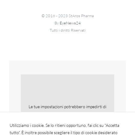
© 2018 - 2023 StAros Pharma
By
EyeNews24
Tutti i diritti Riservati
Le tue impostazioni potrebbero impedirti di
vedere questo contenuto. Molto
probabilmente hai disattivato la funzionalità
Utilizziamo i cookie. Se lo ritieni opportuno, fai clic su "Accetta
Esperienza.
tutto". È inoltre possibile scegliere il tipo di cookie desiderato