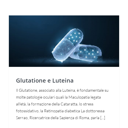
Glutatione e Luteina
Necessari
Questi cookie
non sono
Glutatione e Luteina
facoltativi.
Sono
necessari per
Il Glutatione, associato alla Luteina, è fondamentale su
il corretto
molte patologie oculari quali la Maculopatia legata
funzionamento
del sito web.
all'età, la formazione della Cataratta, lo stress
fotossidativo, la Retinopatia diabetica La dottoressa
Serrao, Ricercatrice della Sapienza di Roma, parla [...]
Statistiche
Per