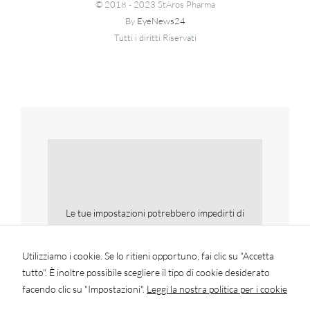
© 2018 - 2023 StAros Pharma
By
EyeNews24
Tutti i diritti Riservati
Le tue impostazioni potrebbero impedirti di
vedere questo contenuto. Molto
probabilmente hai disattivato la funzionalità
Utilizziamo i cookie. Se lo ritieni opportuno, fai clic su "Accetta
Esperienza.
tutto". È inoltre possibile scegliere il tipo di cookie desiderato
facendo clic su "Impostazioni".
Leggi la nostra politica per i cookie
Verifica le tue impostazioni