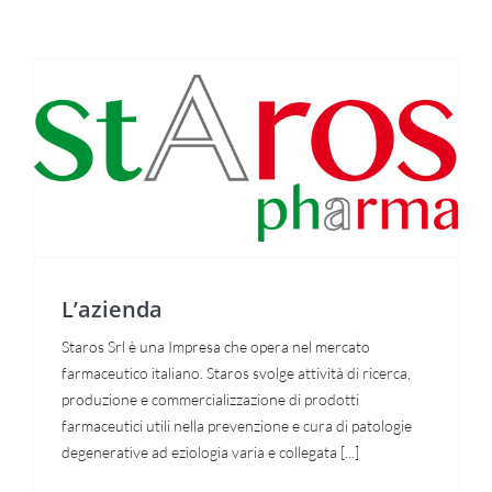
L’azienda
Necessari
Questi cookie
non sono
L’azienda
facoltativi.
Sono
necessari per
Staros Srl è una Impresa che opera nel mercato
il corretto
farmaceutico italiano. Staros svolge attività di ricerca,
funzionamento
del sito web.
produzione e commercializzazione di prodotti
farmaceutici utili nella prevenzione e cura di patologie
degenerative ad eziologia varia e collegata [...]
Statistiche
Per