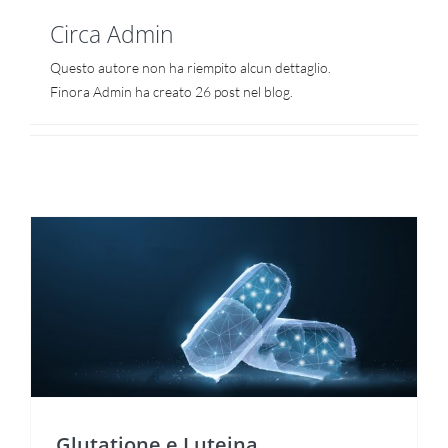
Circa
Admin
Questo autore non ha riempito alcun dettaglio.
Finora Admin ha creato 26 post nel blog.
Necessari
Questi cookie
non sono
facoltativi.
Sono
Glutatione e Luteina
necessari per
il corretto
funzionamento
del sito web.
Statistiche
Glutatione e Luteina
Per