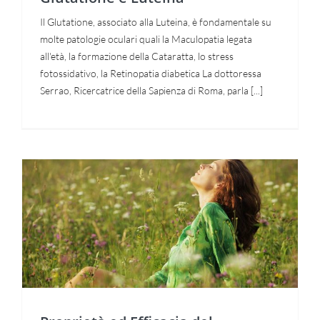
consentirci
Il Glutatione, associato alla Luteina, è fondamentale su
di
migliorare
molte patologie oculari quali la Maculopatia legata
la
all'età, la formazione della Cataratta, lo stress
funzionalità
e la
fotossidativo, la Retinopatia diabetica La dottoressa
struttura
Serrao, Ricercatrice della Sapienza di Roma, parla [...]
del sito
web, in
base
all'utilizzo
del sito
web
stesso.
Proprietà ed Efficacia del
Esperienza
Per
Glutatione
permettere
una
migliore
esperienza
di
navigazione
sul nostro