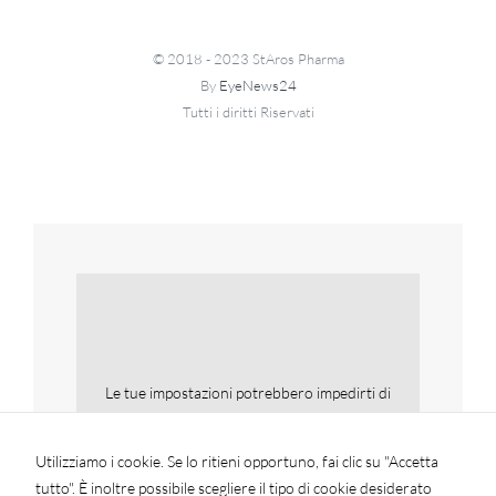
© 2018 - 2023 StAros Pharma
By
EyeNews24
Tutti i diritti Riservati
Le tue impostazioni potrebbero impedirti di
vedere questo contenuto. Molto
probabilmente hai disattivato la funzionalità
Utilizziamo i cookie. Se lo ritieni opportuno, fai clic su "Accetta
Esperienza.
tutto". È inoltre possibile scegliere il tipo di cookie desiderato