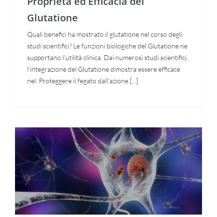
Proprietà ed Efficacia del
sito
durante la
Glutatione
tua visita.
Se rifiuti
Quali benefici ha mostrato il glutatione nel corso degli
questi
cookie,
studi scientifici? Le funzioni biologiche del Glutatione ne
alcune
supportano l’utilità clinica. Dai numerosi studi scientifici,
funzioni del
l’integrazione del Glutatione dimostra essere efficace
sito non
saranno
nel: Proteggere il fegato dall'azione [...]
disponibili.
Marketing
Condividendo i
tuoi interessi e
il tuo
comportamento
mentre visiti il
nostro sito,
Glutatione e L-Dopa
aumenti le
possibilità di
vedere
contenuti e
offerte
personalizzati.